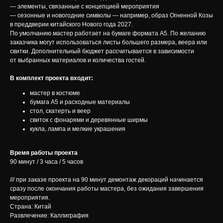
— элементы, связанные с концепцией мероприятия
— сезонные и новогодние символы — например, образ Огненной Козы
в преддверии китайского Нового года 2027.
По умолчанию мастер работает на бумаге формата А5. По желанию
заказчика могут использоваться листы большего размера, веера или
свитки. Дополнительный бюджет рассчитывается в зависимости
от выбранных материалов и количества гостей.
В комплект проекта входит:
мастер в костюме
бумага А5 и расходные материалы
стол, скатерть и веер
свиток с фонарями и деревянные ширмы
кукла, лампа и мелкие украшения
Время работы проекта
90 минут / 3 часа / 5 часов
/// при заказе проекта на 90 минут демонтаж декораций начинается
сразу после окончания работы мастера, без ожидания завершения
мероприятия.
Страна: Китай
Развлечение: Каллиграфия
ЕМ НЕЗАБЫВАЕМЫЕ ИВЕНТЫ С ПОЛНЫМ ПОГРУЖЕНИЕМ В КУЛ