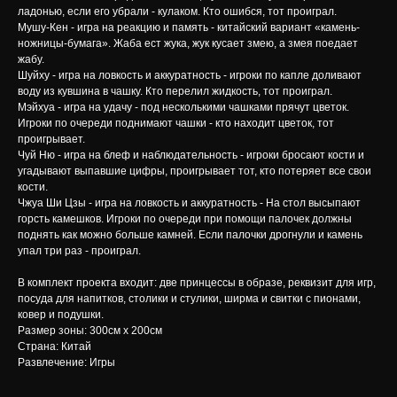
ладонью, если его убрали - кулаком. Кто ошибся, тот проиграл.
Мушу-Кен - игра на реакцию и память - китайский вариант «камень-
ножницы-бумага». Жаба ест жука, жук кусает змею, а змея поедает
жабу.
Шуйху - игра на ловкость и аккуратность - игроки по капле доливают
воду из кувшина в чашку. Кто перелил жидкость, тот проиграл.
Мэйхуа - игра на удачу - под несколькими чашками прячут цветок.
Игроки по очереди поднимают чашки - кто находит цветок, тот
проигрывает.
Чуй Ню - игра на блеф и наблюдательность - игроки бросают кости и
угадывают выпавшие цифры, проигрывает тот, кто потеряет все свои
кости.
Чжуа Ши Цзы - игра на ловкость и аккуратность - На стол высыпают
горсть камешков. Игроки по очереди при помощи палочек должны
поднять как можно больше камней. Если палочки дрогнули и камень
упал три раз - проиграл.
В комплект проекта входит: две принцессы в образе, реквизит для игр,
посуда для напитков, столики и стулики, ширма и свитки с пионами,
ковер и подушки.
Размер зоны: 300см х 200см
Страна: Китай
Развлечение: Игры
ЕМ НЕЗАБЫВАЕМЫЕ ИВЕНТЫ С ПОЛНЫМ ПОГРУЖЕНИЕМ В КУЛ