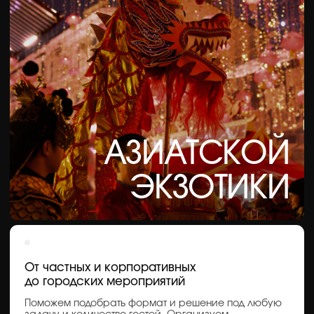
завораживают точностью исполнения и погружают
в культуру, в которой каждое движение — часть
большой традиции.
Подходит для событий, призванных произвести
впечатление, подчеркнуть статус и задать высокий
тон мероприятию.
Подробнее о направлении
Получить презентацию