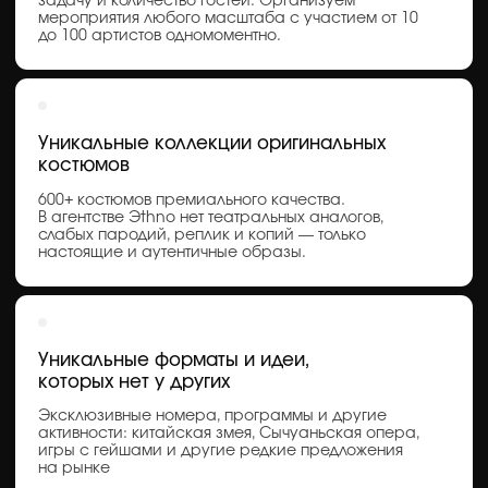
Япония
УТОНЧЕННАЯ
ЯПОНИЯ
—
ОТ ТИШИНЫ
ДО БАРАБАННОГО ГРОМА
В одном сценарии могут сочетаться тонкость чайной
церемонии, мягкость жестов и мощь тайко-
барабанов. Мы раскрываем Японию через эмоции
и контрасты — от сосредоточенности до энергетики
сцены.
Подходит для мероприятий с настроением:
от камерных форматов до визуально насыщенных
постановок.
Подробнее о направлении
Получить презентацию