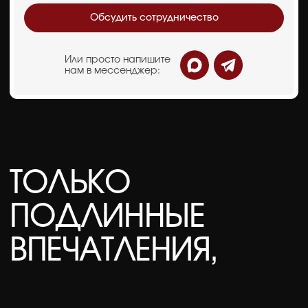
Магический салон
ГАДАНИЯ
НАРОДОВ МИРА
— НАЙДУТ ОТВЕТЫ
НА ЛЮБЫЕ ВОПРОСЫ
Каждое гадание превращается в красивый
и личный ритуал, а каждая зона — в отдельный мир
со своей эстетикой, декорациями и настроением.
Подходит для событий, которым нужен необычный
интерактив, фотогеничная атмосфера и ощущение
магии, к которой гости будут возвращаться снова
и снова.
Подробнее о направлении
Получить презентацию