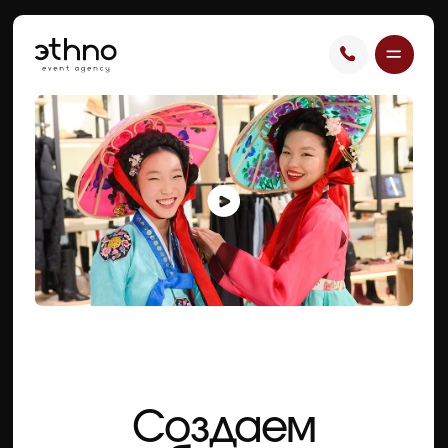
Создаем
незабываемые
ивенты с полным
погружением
в культуру Азии