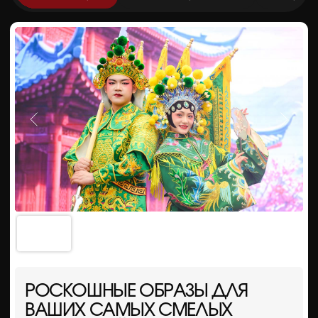
Индия
РИТМИЧНАЯ
ИНДИЯ
—
ПРАЗДНИК КРАСОК,
ДВИЖЕНИЙ И МУЗЫКИ
Это направление звучит ярко, щедро и чувственно.
Пластика танца, насыщенные костюмы
и музыкальная энергия создают атмосферу Индии
как большого живого праздника — шумного, теплого,
открытого и завораживающего.
Подходит для мероприятий, где важно оживить
пространство, добавить яркости и создать
настроение тёплого, насыщенного праздника.