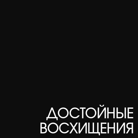
Откройте мир дальних
стран с агентством Эthno
Мексика
Африка