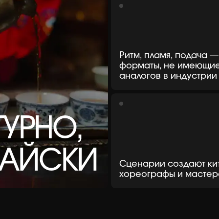
УРНО,
ЙСКИ
Сценарии создают китайские
хореографы и мастера шоу
 ищут Китай, приходят
 агентство Эthno