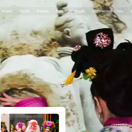
Китай
Япония
Восток
Индия
Магический салон
Контакты