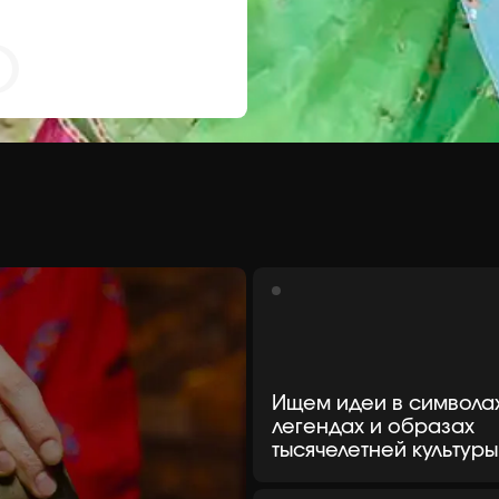
Ищем идеи в символах,
легендах и образах
тысячелетней культуры
Ритм, пламя, подача —
форматы, не имеющие
аналогов в индустрии