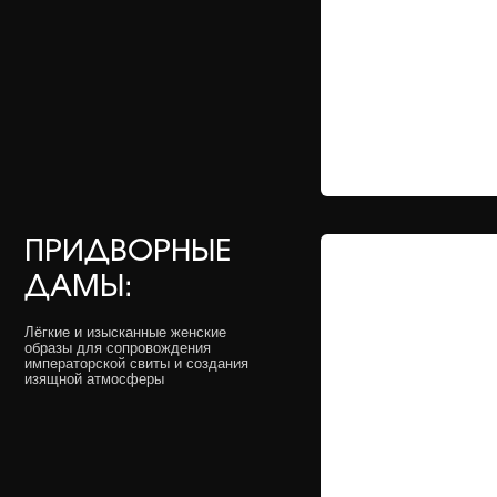
императорской свиты и создания
изящной атмосферы
ДВОРЦОВАЯ
СТРАЖА:
Образы императорской охраны
добавят силу и мощь
в визуальный ритм мероприятия