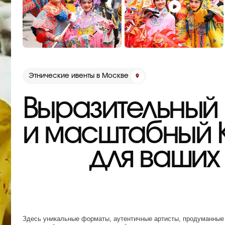
Этнические ивенты в Москве
Выразительный
и масштабный Ки
для ваших и
Здесь уникальные форматы, аутентичные артисты, продуманные образы 
команды без компромиссов и шаблонов
Обсудить проект
Получить презентацию