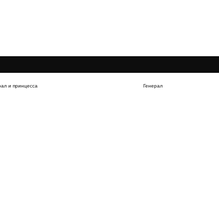
рал и принцесса
Генерал