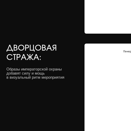
ФОТОСАЛОН
Гене
И ДРЕСС-БАР:
Наряжаем гостей в традиционные
костюмы Пекинской оперы
с множеством реквизита