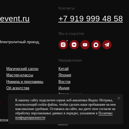
Мы в соцсетях
оезд,
Направления
алон
Китай
сы
Япония
ограммы
Восток
Индия
Корея
(скоро)
Мексика
(скоро)
Африка
(скоро)
Вернуться
наверх
К нашему сайту подключен сервис веб-аналитики Яндекс Метрика,
использующий cookie-файлы, чтобы сделать ваше пребывание на нем
максимально удобным. Оставаясь на сайте, вы даете свое согласие на
обработку персональных данных в порядке, указанном в
Политике
конфиденциальности