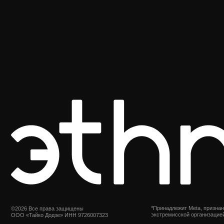
*Принадлежит Meta, признан
©2026 Все права защищены
экстремисской организацией
ООО «Тайко Додзе» ИНН 9726007323