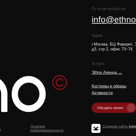
Адрес
г.Москва, БЦ Фаворит, Электролитный пр
д3, стр 2, офис 73−74.
Услуги
Эthno Аренда →
Магический с
Мастер-клас
Костюмы и образы
Номера и пр
Активности
Об агентстве
Обсудить проект
Политика
Создание сайта:
komarovaeee
конфиденциальности