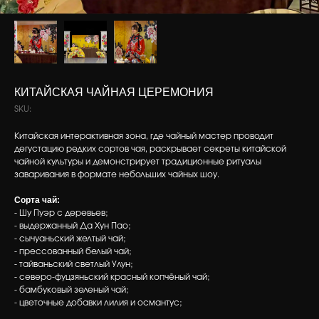
КИТАЙСКАЯ ЧАЙНАЯ ЦЕРЕМОНИЯ
SKU:
Китайская интерактивная зона, где чайный мастер проводит
дегустацию редких сортов чая, раскрывает секреты китайской
чайной культуры и демонстрирует традиционные ритуалы
заваривания в формате небольших чайных шоу.
Сорта чай:
- Шу Пуэр с деревьев;
- выдержанный Да Хун Пао;
- сычуаньский желтый чай;
- прессованный белый чай;
- тайваньский светлый Улун;
- северо-фуцзяньский красный копчёный чай;
- бамбуковый зеленый чай;
- цветочные добавки лилия и османтус;