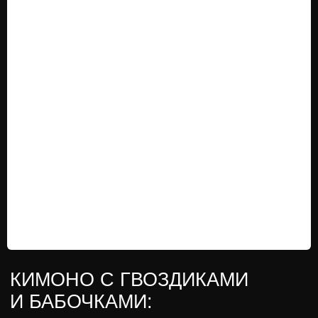
КИМОНО С ЖУРАВЛЯМИ
В ХРИЗАНТЕМАХ:
Фиолетовое кимоно с хризантемами и синее кимоно
с сосной, бамбуком и сливой