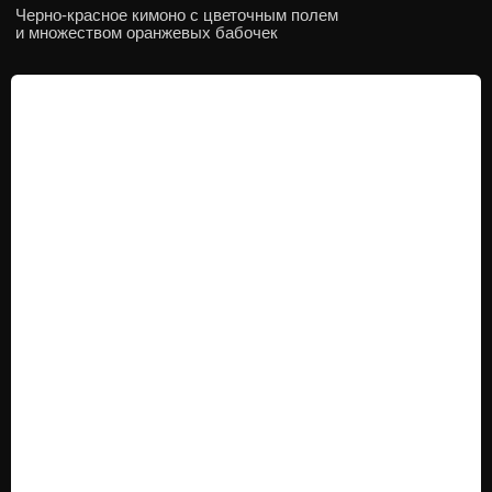
КИМОНО СЕМИ ВЕСЕННИХ
ТРАВ:
Салатовое кимоно с цветочной повозкой с синей
листвой