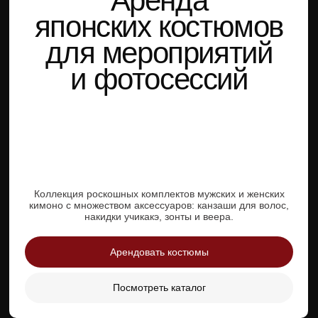
Коллекция роскошных комплектов мужских и женских
кимоно с множеством аксессуаров: канзаши для волос,
накидки учикакэ, зонты и веера.
Арендовать костюмы
Посмотреть каталог
Когда ищут Кимоно приходят
в агентство Эthno
КИМОНО С ЖУРАВЛЯМИ НА
ХРИЗАНТЕМОВЫХ ХОЛМАХ:
Зеленое кимоно с белыми хризантемами и алыми
журавлями.