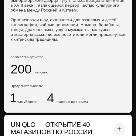
Количество артистов:
Продолжительность:
5
10
3
от
до
человек
дня на каждой локации
ARTPLAY — КОНЦЕРТНЫЕ
ПРОГРАММЫ НА
МУЛЬТИМЕДИЙНОЙ ВЫСТАВКЕ
В 2022—2023 годах для мультимедийной выставки
«Искусство Японии: от Хокусая до современности»
мы разработали авторскую шоу-программу, усилившую
атмосферу экспозиции. Концерты органично встроились
в пространство выставки, задавая ритм и погружая
зрителей в японскую эстетику через музыку, образы
и движения.