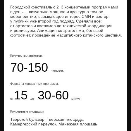
Провели фестиваль в Центральном Детском Мире
совместно с Музеями Московского Кремля —
организовали рекламу выставки «Сокровища
императорского дворца Гугун. Эпоха процветания Китая
в XVIII веке», являющейся первой частью культурного
обмена между Россией и Китаем.
Организовали шоу, активности для взрослых и детей:
каллиграфия, чайные церемонии. Номера, барабаны,
танцы, драконы львы, ушу и музыканты, конкурсы
и мастер-классы, где все посетители могли прикоснуться
к китайским традициям.
Количество артистов:
200
человек