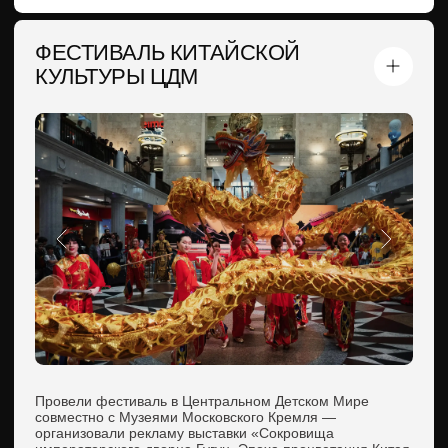
Продолжительность:
1
4
час Welcome
часовая программа
UNIQLO — ОТКРЫТИЕ 40
МАГАЗИНОВ ПО РОССИИ
С 2015 по 2021 год мы были официальным тайко-
коллективом UNIQLO в России, отвечая за шоу-
программы на открытии магазинов по всей стране.
Каждые час на протяжении трёх дней проходили яркие
15-минутные выступления с участием японских
барабанов и танцев гейш. Это были громкие, ритмичные
шоу, собирающие внимание гостей, прессы и прохожих.