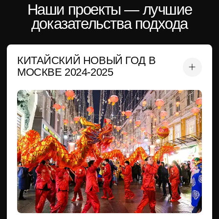
Городской фестиваль с 2−3 концертными программами
в день — визуально мощное и культурно точное
мероприятие, вызывающее интерес СМИ и восторг
у публики уже второй год подряд. Сделали все:
от артистов и костюмов до технической координации
и режиссуры. Анимация со зрителями, большой
фотоотчет, проведение масштабного китайского шествия.
Количество артистов:
70-150
человек
Форматы концертных программ:
15
30-60
от
до
минут
Концертные площадки:
Тверской бульвар, Тверская площадь,
Камергерский переулок, Манежная площадь
ФЕСТИВАЛЬ КИТАЙСКОЙ
КУЛЬТУРЫ ЦДМ